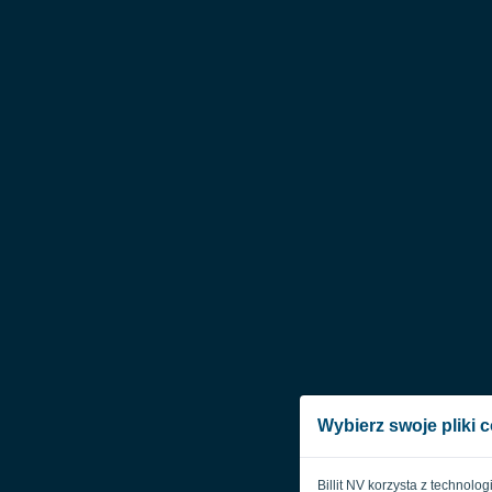
Wybierz swoje pliki 
Billit NV korzysta z technolo