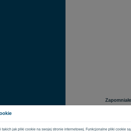
Zapomniałe
Aby zresetować 
cookie
logowania. Na t
zresetowanie ha
E-mail
gii takich jak pliki cookie na swojej stronie internetowej. Funkcjonalne pliki cooki