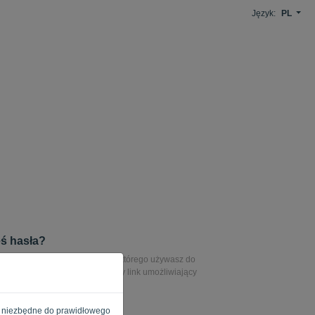
Język:
PL
ś hasła?
hasło, wprowadź adres e-mail, którego używasz do
en adres e-mail zostanie wysłany link umożliwiający
sła.
e są niezbędne do prawidłowego