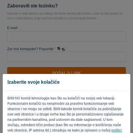
Zaboravili ste lozinku?
Unesite e-mail adresu na nalogu da biste resetovali lozinku. Link će biti poslat na
ovu e-mail adresu, koju možete koristiti za resetovanje lozinke.
Jezik:
SR
E-mail
Zar nisi kompjuter? Popunite '
'.
POŠALJI LINK
Izaberite svoje kolačiće
Nazad na stranicu za prijavu
Privacy Policy
Terms of Service
-
.
Billit NV koristi tehnologije kao što su kolačići na svojoj veb lokaciji.
Funkcionalni kolačići su neophodni za pravilno funkcionisanje veb
stranice i ne mogu se odbiti. Billit takođe koristi kolačiće za poboljšanje
ove veb stranice i u druge svrhe kao što je personalizovano oglašavanje
na partnerskim kanalima, pod uslovom da date saglasnost. U tom
slučaju, određeni lični podaci (kao što su informacije o korišćenju naše
veb stranice, IP adresa itd.) obrađuju se kako je opisano u našoj
politici