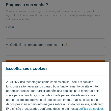
Esqueceu sua senha?
Para redefinir sua senha, digite o endereço de e-mail que você usa para fazer
login. Um link será enviado para esse endereço de e-mail, permitindo que você
redefina sua senha.
Idioma:
PT
E-mail
Você não é um computador? Preencha '
'.
ENVIAR LINK
Escolha seus cookies
Voltar ao login
A Billit NV usa tecnologias como cookies em seu site. Os cookies
Privacy Policy
Terms of Service
-
.
funcionais são necessários para o bom funcionamento do site e não
podem ser recusados. A Billit também usa cookies para melhorar este
site e para outros fins, como publicidade personalizada em canais
parceiros, desde que você dê seu consentimento. Nesse caso, certos
dados pessoais (como informações sobre o uso do nosso site, endereço
IP etc.) são processados conforme descrito em nossa
política de cookies
.